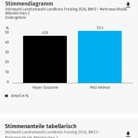
Stimmendiagramm
file_download
Stichwahl Landratswahl Landkreis Freising 2026, BW13 - Mehrzweckhalle
Attenkirchen 2
Endergebnis
52,4
%
50
47,6
40
30
20
10
0
Hoyer Susanne
Petz Helmut
Anteil in %
Stimmenanteile tabellarisch
Stimmenanteile
Stichwahl Landratswahl Landkreis Freising 2026, BW13 -
file_download
Mehrzweckhalle Attenkirchen 2