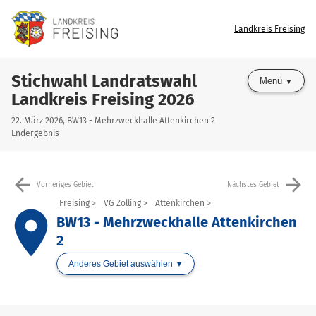
Landkreis Freising
Stichwahl Landratswahl
Menü
Landkreis Freising 2026
22. März 2026, BW13 - Mehrzweckhalle Attenkirchen 2
Endergebnis
arrow_back
arrow_forward
Vorheriges Gebiet
Nächstes Gebiet
Freising
VG Zolling
Attenkirchen
place
BW13 - Mehrzweckhalle Attenkirchen
2
Anderes Gebiet auswählen