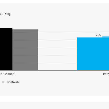
Marzling
43,5
er Susanne
Petz
Briefwahl