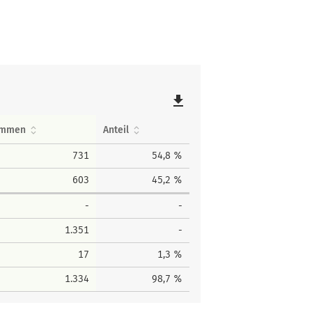
file_download
immen
Anteil
731
54,8 %
603
45,2 %
-
-
1.351
-
17
1,3 %
1.334
98,7 %