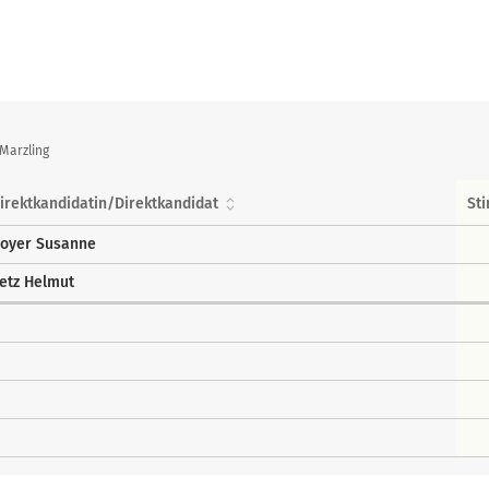
Marzling
irektkandidatin/Direktkandidat
St
oyer Susanne
etz Helmut