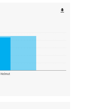
file_download
 Helmut