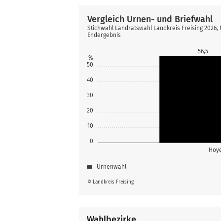
Vergleich Urnen- und Briefwahl
Stichwahl Landratswahl Landkreis Freising 2026, 
Endergebnis
56,5
%
50
40
30
20
10
0
Hoy
Urnenwahl
© Landkreis Freising
Wahlbezirke