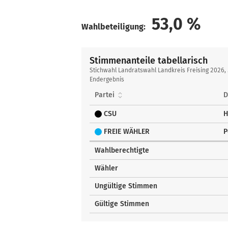
53,0
%
Wahlbeteiligung:
Stimmenanteile tabellarisch
Stimmenanteile
Stichwahl Landratswahl Landkreis Freising 2026, 
tabellarisch
Endergebnis
Partei
D
CSU
H
FREIE WÄHLER
P
Wahlberechtigte
Wähler
Ungültige Stimmen
Gültige Stimmen