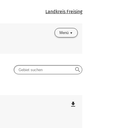
Landkreis Freising
Menü
search
file_download