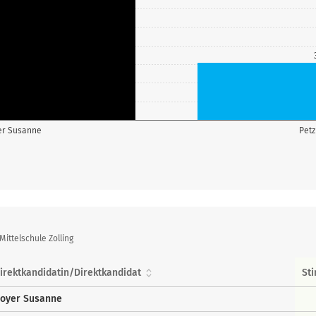
er Susanne
Petz
ittelschule Zolling
irektkandidatin/Direktkandidat
St
oyer Susanne