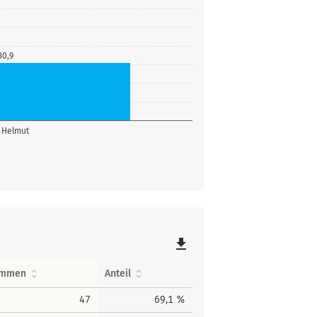
30,9
 Helmut
file_download
immen
Anteil
47
69,1 %