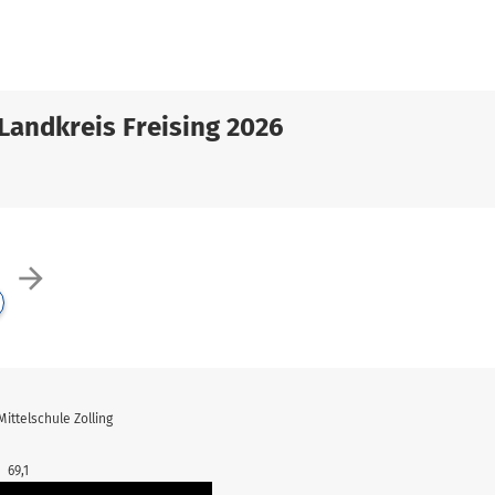
Landkreis Freising 2026
arrow_forward
ittelschule Zolling
69,1