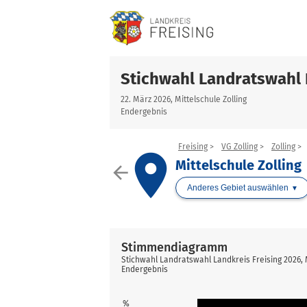
Stichwahl Landratswahl 
22. März 2026, Mittelschule Zolling
Endergebnis
Freising
VG Zolling
Zolling
place
Mittelschule Zolling
arrow_back
Anderes Gebiet auswählen
Stimmendiagramm
Stichwahl Landratswahl Landkreis Freising 2026, M
Endergebnis
%