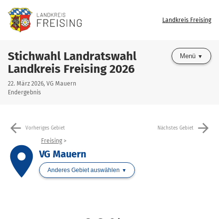
Landkreis Freising
Stichwahl Landratswahl
Menü
Landkreis Freising 2026
22. März 2026, VG Mauern
Endergebnis
arrow_back
arrow_forward
Vorheriges Gebiet
Nächstes Gebiet
Freising
place
VG Mauern
Anderes Gebiet auswählen