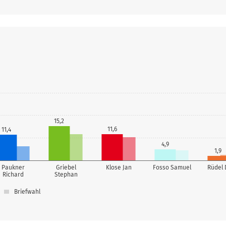
15,2
11,6
11,4
4,9
1,9
Paukner
Griebel
Klose Jan
Fosso Samuel
Rüdel 
Richard
Stephan
Briefwahl