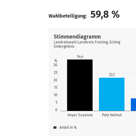
59,8
%
Wahlbeteiligung:
Stimmendiagramm
Landratswahl Landkreis Freising, Eching
Endergebnis
34,4
%
30
25
22,1
20
15
10
5
0
Hoyer Susanne
Petz Helmut
Anteil in %