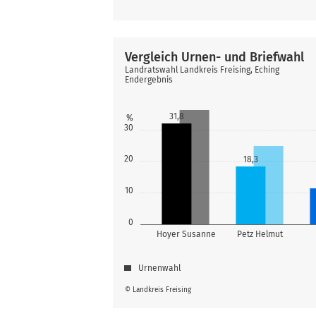
Vergleich Urnen- und Briefwahl
Landratswahl Landkreis Freising, Eching
Endergebnis
31,8
%
30
20
18,3
10
0
Hoyer Susanne
Petz Helmut
Urnenwahl
© Landkreis Freising