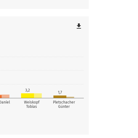
file_download
3,2
1,7
Daniel
Weiskopf
Pletschacher
Tobias
Günter