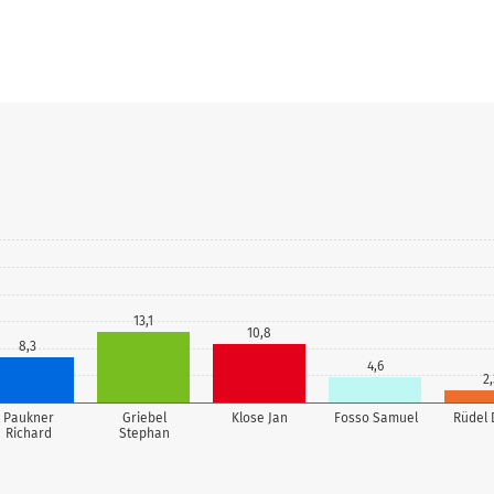
13,1
10,8
8,3
4,6
2,
Paukner
Griebel
Klose Jan
Fosso Samuel
Rüdel 
Richard
Stephan