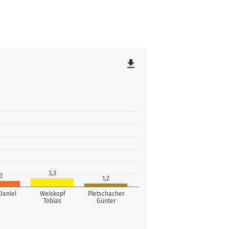
file_download
3,3
3
1,2
Daniel
Weiskopf
Pletschacher
Tobias
Günter