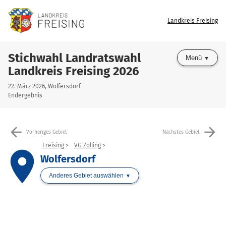
Landkreis Freising
Stichwahl Landratswahl
Menü
Landkreis Freising 2026
22. März 2026, Wolfersdorf
Endergebnis
arrow_back
arrow_forward
Vorheriges Gebiet
Nächstes Gebiet
Freising
VG Zolling
place
Wolfersdorf
Anderes Gebiet auswählen