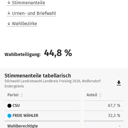
Stimmenanteile
Urnen- und Briefwahl
Wahlbezirke
44,8
%
Wahlbeteiligung:
Stimmenanteile tabellarisch
Stimmenanteile
Stichwahl Landratswahl Landkreis Freising 2026, Wolfersdorf
file_download
tabellarisch
Endergebnis
Partei
Anteil
CSU
67,7 %
FREIE WÄHLER
32,3 %
Wahlberechtigte
-