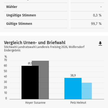
Wähler
-
Ungültige Stimmen
0,3 %
Gültige Stimmen
99,7 %
Vergleich Urnen- und Briefwahl
file_download
Stichwahl Landratswahl Landkreis Freising 2026, Wolfersdorf
Endergebnis
%
70
61,1
60
50
38,9
40
30
20
10
0
Hoyer Susanne
Petz Helmut