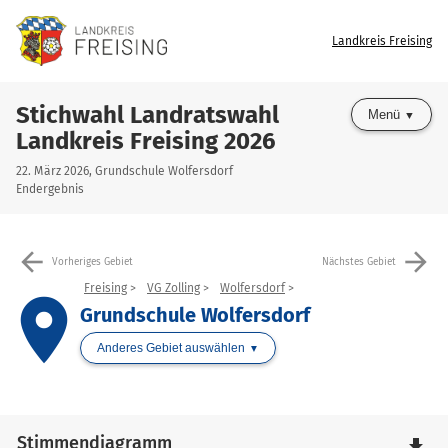
Landkreis Freising
Stichwahl Landratswahl
Menü
Landkreis Freising 2026
22. März 2026, Grundschule Wolfersdorf
Endergebnis
arrow_back
arrow_forward
Vorheriges Gebiet
Nächstes Gebiet
Freising
VG Zolling
Wolfersdorf
place
Grundschule Wolfersdorf
Anderes Gebiet auswählen
Stimmendiagramm
file_download