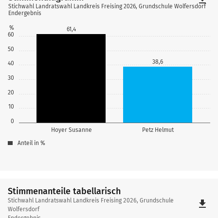
Stichwahl Landratswahl Landkreis Freising 2026, Grundschule Wolfersdorf
Endergebnis
%
61,4
60
50
38,6
40
30
20
10
0
Hoyer Susanne
Petz Helmut
Anteil in %
Stimmenanteile tabellarisch
Stimmenanteile
Stichwahl Landratswahl Landkreis Freising 2026, Grundschule
file_download
tabellarisch
Wolfersdorf